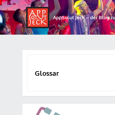
AppSolut Jeck – der Blog z
Glossar