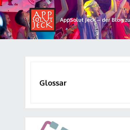
AppSolut Jeck – der Blog z
Glossar