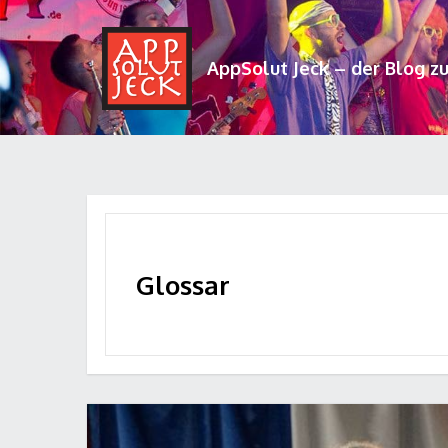
AppSolut Jeck – der Blog z
Glossar