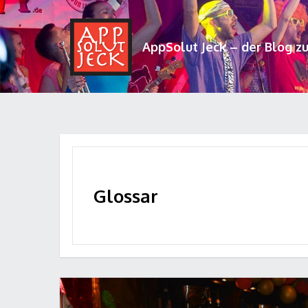
AppSolut Jeck – der Blog z
Glossar