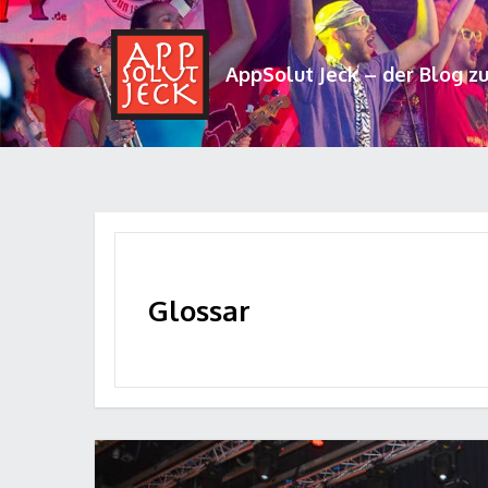
AppSolut Jeck – der Blog z
Glossar