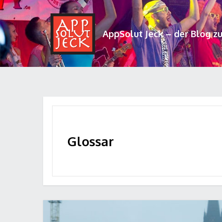
AppSolut Jeck – der Blog z
Glossar