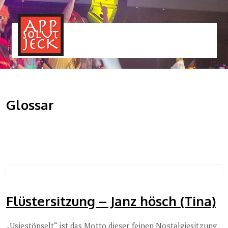
MENÜ
TOGGLE
Glossar
Flüstersitzung – Janz hösch (Tina)
„Usjestöpselt“ ist das Motto dieser feinen Nostalgiesitzung