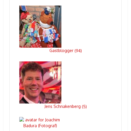
Gastblogger
(
94
)
Jens Schnakenberg
(
5
)