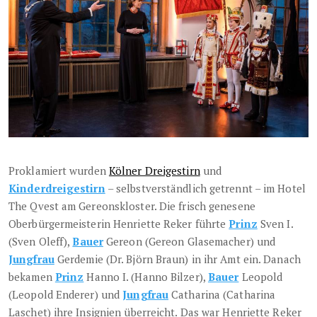
Proklamiert wurden
Kölner Dreigestirn
und
Kinderdreigestirn
– selbstverständlich getrennt – im Hotel
The Qvest am Gereonskloster. Die frisch genesene
Oberbürgermeisterin Henriette Reker führte
Prinz
Sven I.
(Sven Oleff),
Bauer
Gereon (Gereon Glasemacher) und
Jungfrau
Gerdemie (Dr. Björn Braun) in ihr Amt ein. Danach
bekamen
Prinz
Hanno I. (Hanno Bilzer),
Bauer
Leopold
(Leopold Enderer) und
Jungfrau
Catharina (Catharina
Laschet) ihre Insignien überreicht. Das war Henriette Reker