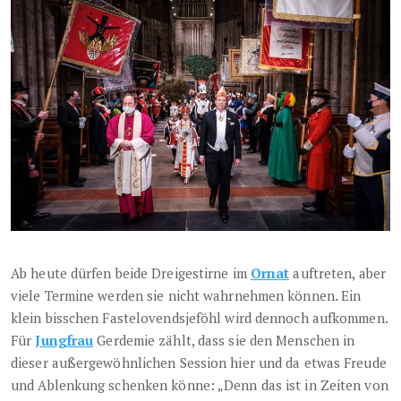
Ab heute dürfen beide Dreigestirne im
Ornat
auftreten, aber
viele Termine werden sie nicht wahrnehmen können. Ein
klein bisschen Fastelovendsjeföhl wird dennoch aufkommen.
Für
Jungfrau
Gerdemie zählt, dass sie den Menschen in
dieser außergewöhnlichen Session hier und da etwas Freude
und Ablenkung schenken könne: „Denn das ist in Zeiten von