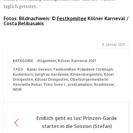
täglich getestet.
Fotos: Bildnachweis: ©
Festkomitee
Kölner Karneval /
Costa Belibasakis
8. Januar 2021
KATEGORIE
Allgemein
Kölner Karneval 2021
TAGS
Bauer Gereon
Festkomitee-Präsident Christoph
Kuckelkorn
Jungfrau Gerdemie
Kinderdreigestirn
Köler
Dreigestirn
Kölner Dreigestirn
Oberbürgermeisterin
Henriette Reker
Prinz Sven I.
proklamation
Roadmovie
WDR
Endlich geht es los! Prinzen-Garde
startet in die Session (Stefan)