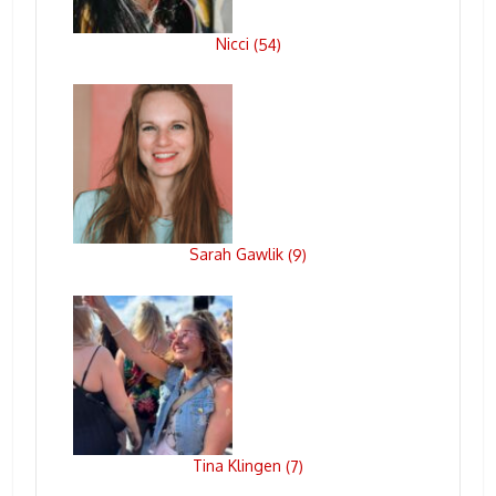
Nicci
(
54
)
Sarah Gawlik
(
9
)
Tina Klingen
(
7
)