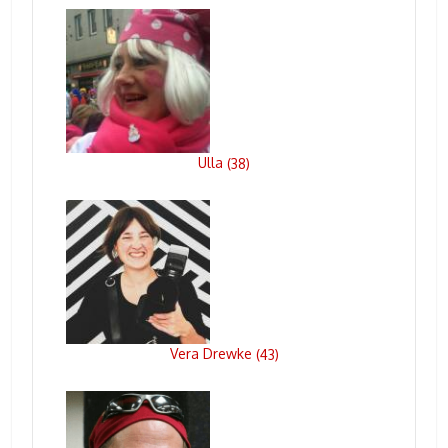
Ulla
(
38
)
Vera Drewke
(
43
)