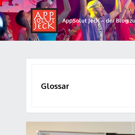
AppSolut Jeck – der Blog z
Glossar