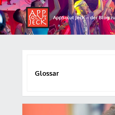
AppSolut Jeck – der Blog z
Glossar