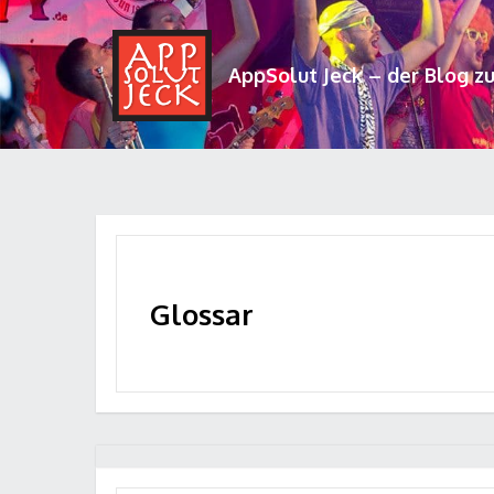
AppSolut Jeck – der Blog z
Glossar