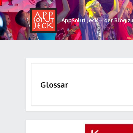
AppSolut Jeck – der Blog z
Glossar