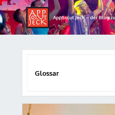
AppSolut Jeck – der Blog z
Glossar