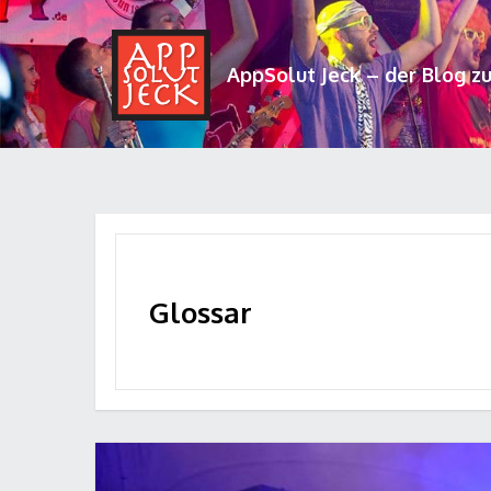
AppSolut Jeck – der Blog z
Glossar