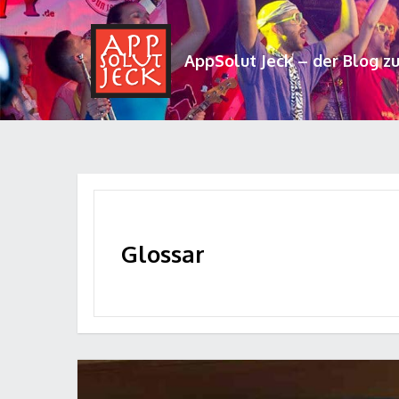
AppSolut Jeck – der Blog z
Glossar