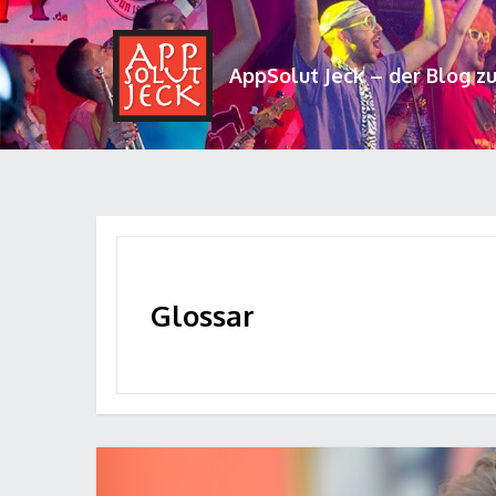
AppSolut Jeck – der Blog z
Glossar