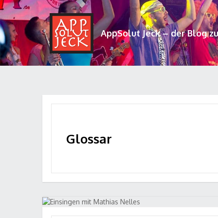
AppSolut Jeck – der Blog z
Glossar