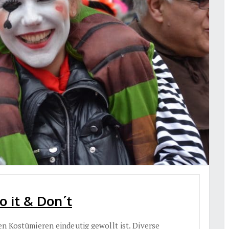
 it & Don´t
en Kostümieren eindeutig gewollt ist. Diverse