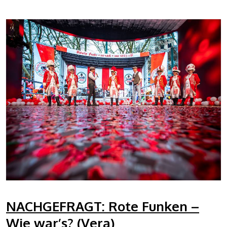
NACHGEFRAGT: Rote Funken –
Wie war’s? (Vera)