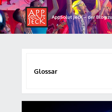
AppSolut Jeck – der Blog z
Glossar