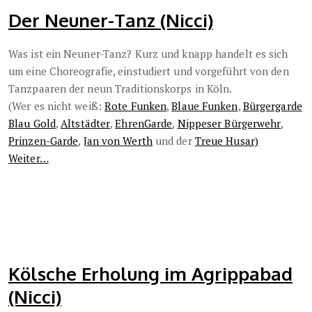
Der Neuner-Tanz (Nicci)
Was ist ein Neuner-Tanz? Kurz und knapp handelt es sich
um eine Choreografie, einstudiert und vorgeführt von den
Tanzpaaren der neun Traditionskorps in Köln.
(Wer es nicht weiß:
Rote Funken
,
Blaue Funken
,
Bürgergarde
Blau Gold
,
Altstädter
,
EhrenGarde
,
Nippeser Bürgerwehr
,
Prinzen-Garde
,
Jan von Werth
und der
Treue Husar)
Weiter…
Kölsche Erholung im Agrippabad
(Nicci)