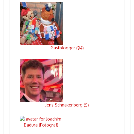
Gastblogger
(
94
)
Jens Schnakenberg
(
5
)