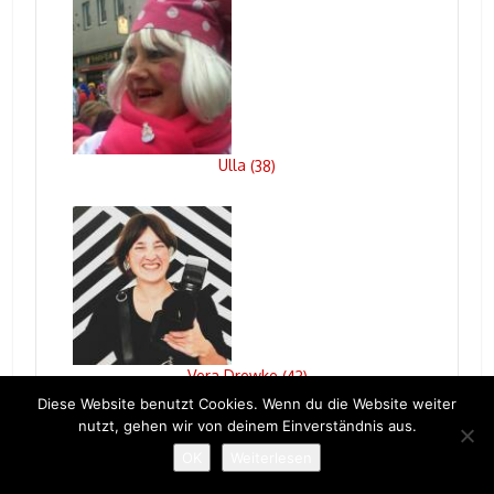
Ulla
(
38
)
Vera Drewke
(
43
)
Diese Website benutzt Cookies. Wenn du die Website weiter
nutzt, gehen wir von deinem Einverständnis aus.
OK
Weiterlesen