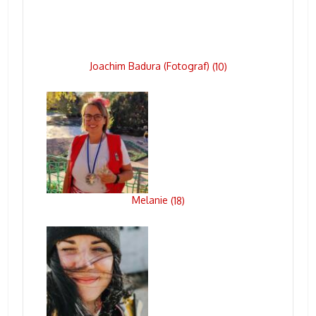
Joachim Badura (Fotograf)
(
10
)
Melanie
(
18
)