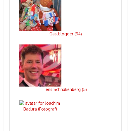
Gastblogger
94
(
)
Jens Schnakenberg
5
(
)