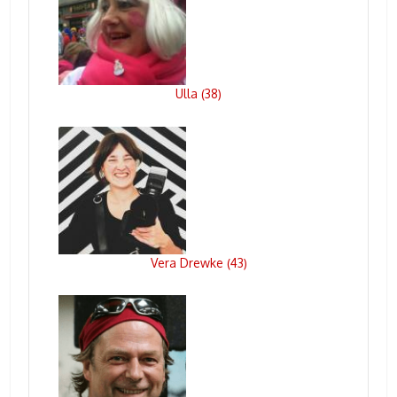
Ulla
38
(
)
Vera Drewke
43
(
)