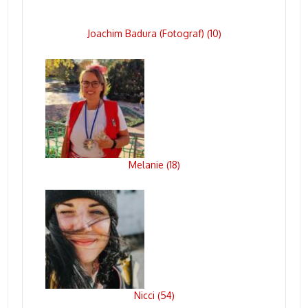
Joachim Badura (Fotograf)
10
(
)
Melanie
18
(
)
Nicci
54
(
)