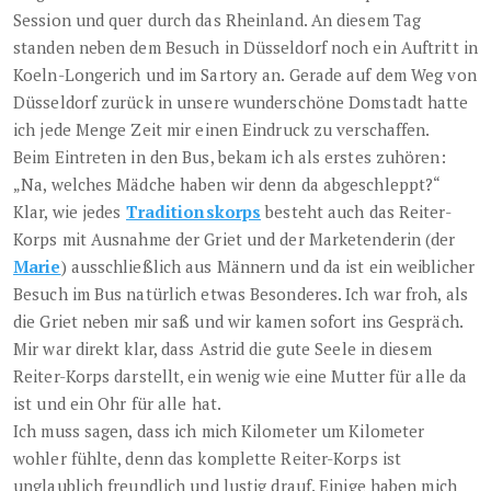
Session und quer durch das Rheinland. An diesem Tag
standen neben dem Besuch in Düsseldorf noch ein Auftritt in
Koeln-Longerich und im Sartory an. Gerade auf dem Weg von
Düsseldorf zurück in unsere wunderschöne Domstadt hatte
ich jede Menge Zeit mir einen Eindruck zu verschaffen.
Beim Eintreten in den Bus, bekam ich als erstes zuhören:
„Na, welches Mädche haben wir denn da abgeschleppt?“
Klar, wie jedes
Traditionskorps
besteht auch das Reiter-
Korps mit Ausnahme der Griet und der Marketenderin (der
Marie
) ausschließlich aus Männern und da ist ein weiblicher
Besuch im Bus natürlich etwas Besonderes. Ich war froh, als
die Griet neben mir saß und wir kamen sofort ins Gespräch.
Mir war direkt klar, dass Astrid die gute Seele in diesem
Reiter-Korps darstellt, ein wenig wie eine Mutter für alle da
ist und ein Ohr für alle hat.
Ich muss sagen, dass ich mich Kilometer um Kilometer
wohler fühlte, denn das komplette Reiter-Korps ist
unglaublich freundlich und lustig drauf. Einige haben mich