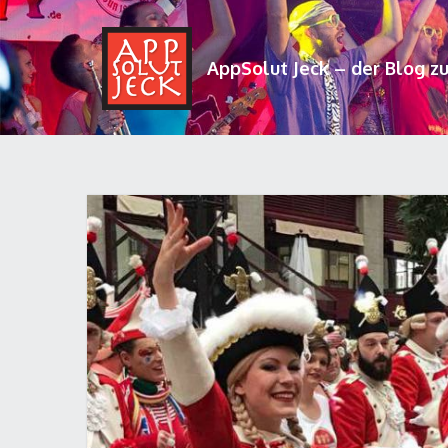
AppSolut Jeck – der Blog z