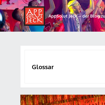
AppSolut Jeck – der Blog z
Glossar