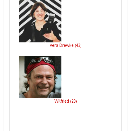
Vera Drewke
43
(
)
Wilfried
23
(
)