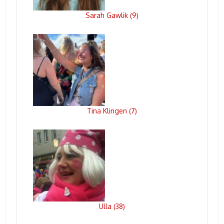
Sarah Gawlik
9
(
)
Tina Klingen
7
(
)
Ulla
38
(
)