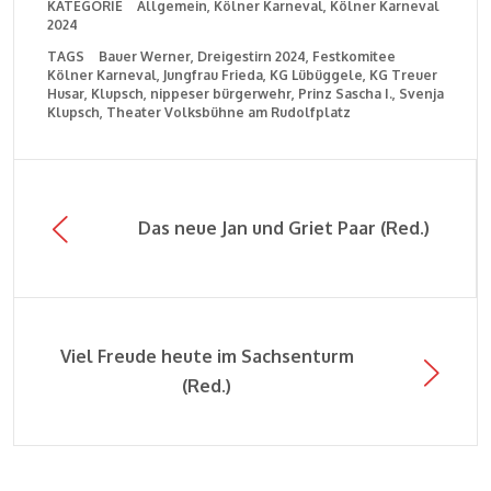
KATEGORIE
Allgemein
Kölner Karneval
Kölner Karneval
2024
TAGS
Bauer Werner
Dreigestirn 2024
Festkomitee
Kölner Karneval
Jungfrau Frieda
KG Lübüggele
KG Treuer
Husar
Klupsch
nippeser bürgerwehr
Prinz Sascha I.
Svenja
Klupsch
Theater Volksbühne am Rudolfplatz
Das neue Jan und Griet Paar (Red.)
Viel Freude heute im Sachsenturm
(Red.)