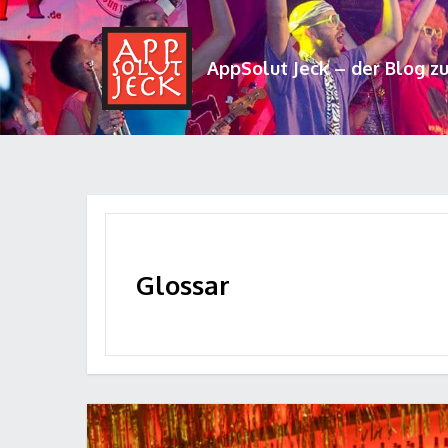
AppSolut Jeck – der Blog z
Glossar