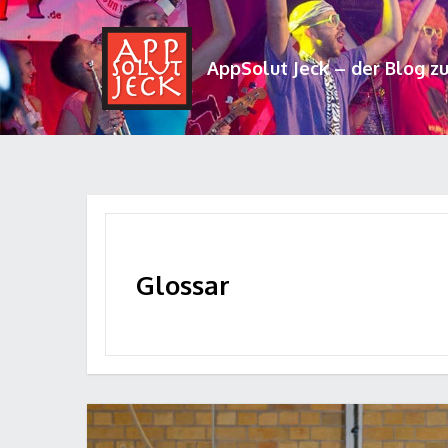
AppSolut Jeck – der Blog z
Glossar