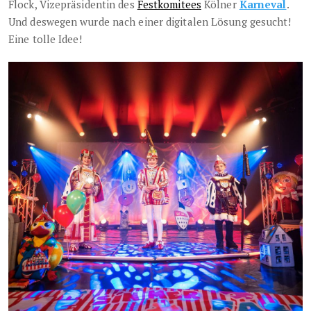
Flock, Vizepräsidentin des
Festkomitees
Kölner
Karneval
.
Und deswegen wurde nach einer digitalen Lösung gesucht!
Eine tolle Idee!