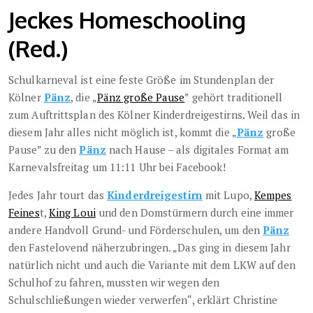
Jeckes Homeschooling
(Red.)
Schulkarneval ist eine feste Größe im Stundenplan der
Kölner
Pänz
, die „
Pänz große Pause
” gehört traditionell
zum Auftrittsplan des Kölner Kinderdreigestirns. Weil das in
diesem Jahr alles nicht möglich ist, kommt die „
Pänz
große
Pause” zu den
Pänz
nach Hause – als digitales Format am
Karnevalsfreitag um 11:11 Uhr bei Facebook!
Jedes Jahr tourt das
Kinderdreigestirn
mit Lupo,
Kempes
Feines
t,
King Loui
und den Domstürmern durch eine immer
andere Handvoll Grund- und Förderschulen, um den
Pänz
den Fastelovend näherzubringen. „Das ging in diesem Jahr
natürlich nicht und auch die Variante mit dem LKW auf den
Schulhof zu fahren, mussten wir wegen den
Schulschließungen wieder verwerfen“, erklärt Christine