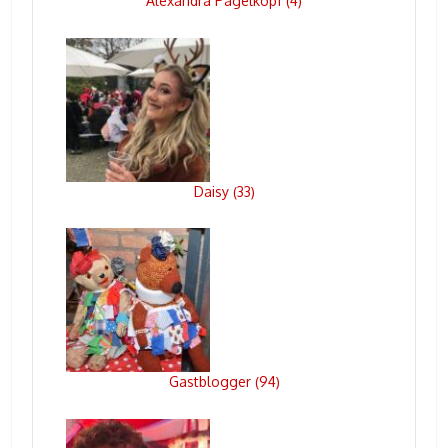
Alexandra Pagelkopf
4
(
)
Daisy
33
(
)
Gastblogger
94
(
)