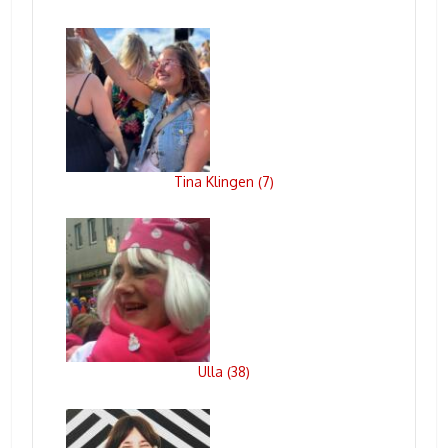
Tina Klingen
7
(
)
Ulla
38
(
)