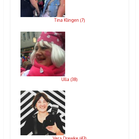
Tina Klingen
7
(
)
Ulla
38
(
)
Vera Drewke
43
(
)