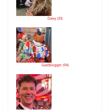
Daisy
33
(
)
Gastblogger
94
(
)