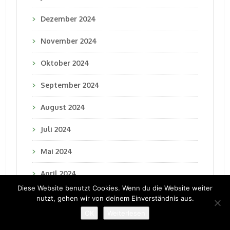
Dezember 2024
November 2024
Oktober 2024
September 2024
August 2024
Juli 2024
Mai 2024
April 2024
Diese Website benutzt Cookies. Wenn du die Website weiter
Februar 2024
nutzt, gehen wir von deinem Einverständnis aus.
OK
Weiterlesen
Januar 2024