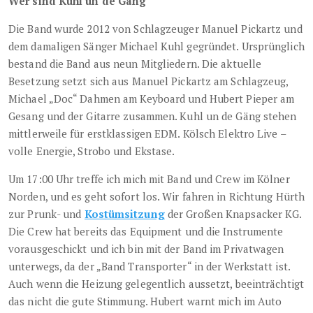
Wer sind Kuhl un de Gäng
Die Band wurde 2012 von Schlagzeuger Manuel Pickartz und
dem damaligen Sänger Michael Kuhl gegründet. Ursprünglich
bestand die Band aus neun Mitgliedern. Die aktuelle
Besetzung setzt sich aus Manuel Pickartz am Schlagzeug,
Michael „Doc“ Dahmen am Keyboard und Hubert Pieper am
Gesang und der Gitarre zusammen. Kuhl un de Gäng stehen
mittlerweile für erstklassigen EDM. Kölsch Elektro Live –
volle Energie, Strobo und Ekstase.
Um 17:00 Uhr treffe ich mich mit Band und Crew im Kölner
Norden, und es geht sofort los. Wir fahren in Richtung Hürth
zur Prunk- und
Kostümsitzung
der Großen Knapsacker KG.
Die Crew hat bereits das Equipment und die Instrumente
vorausgeschickt und ich bin mit der Band im Privatwagen
unterwegs, da der „Band Transporter“ in der Werkstatt ist.
Auch wenn die Heizung gelegentlich aussetzt, beeinträchtigt
das nicht die gute Stimmung. Hubert warnt mich im Auto