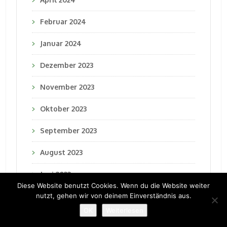
Februar 2024
Januar 2024
Dezember 2023
November 2023
Oktober 2023
September 2023
August 2023
Juni 2023
Diese Website benutzt Cookies. Wenn du die Website weiter
April 2023
nutzt, gehen wir von deinem Einverständnis aus.
OK
Weiterlesen
März 2023