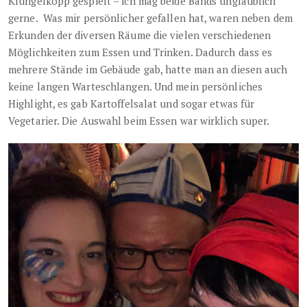
Klüngelköpp gespielt – ich mag beide Bands unglaublich
gerne. Was mir persönlicher gefallen hat, waren neben dem
Erkunden der diversen Räume die vielen verschiedenen
Möglichkeiten zum Essen und Trinken. Dadurch dass es
mehrere Stände im Gebäude gab, hatte man an diesen auch
keine langen Warteschlangen. Und mein persönliches
Highlight, es gab Kartoffelsalat und sogar etwas für
Vegetarier. Die Auswahl beim Essen war wirklich super.