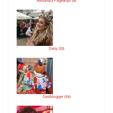
Alexandra Pagelkopf
(
4
)
Daisy
(
33
)
Gastblogger
(
94
)