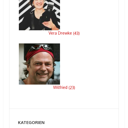
Vera Drewke
(
43
)
Wilfried
(
23
)
KATEGORIEN