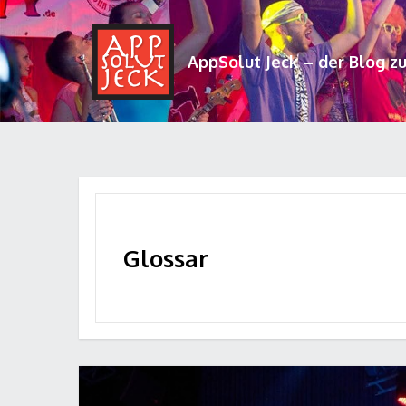
AppSolut Jeck – der Blog z
Glossar