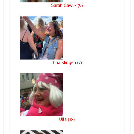
Sarah Gawlik
(
9
)
Tina Klingen
(
7
)
Ulla
(
38
)