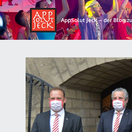
AppSolut Jeck – der Blog z