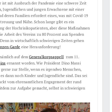
r ist mit Ausbruch der Pandemie eine schwere Zeit
, Jugendlichen und jungen Erwachsene mit einer
nd deren Familien erfordert eines, was mit Covid-19
etreuung und Nähe. Schon lange gibt es ein
ung der Hochrisikopatienten, aber diese Maßnahmen
ie Arbeit des Vereins zu 80 Prozent aus Spenden
. Denn in wirtschaftlich schwierigen Zeiten gehen
inzen-Garde
eine Herausforderung!
nämlich auf dem
Generalkorpsappell
zum 11.
ein
s
ernannt worden. Wie Präsident Dino Massi
e gerne zur Stelle, wenn es irgendwo Menschen,
 es dann noch Kinder und Jugendliche sind. Das sei
druckt vom ehrenamtlichen Engagement der rund
eitdem zur Aufgabe gemacht, selbst in schwierigen