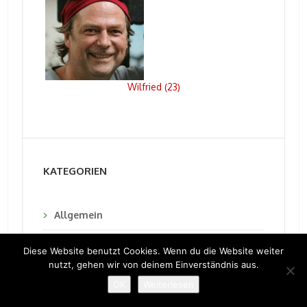
Wilfried
23
(
)
KATEGORIEN
Allgemein
Alternativer Karneval
Diese Website benutzt Cookies. Wenn du die Website weiter
nutzt, gehen wir von deinem Einverständnis aus.
Karneval 2020
OK
Weiterlesen
Kölner Karneval