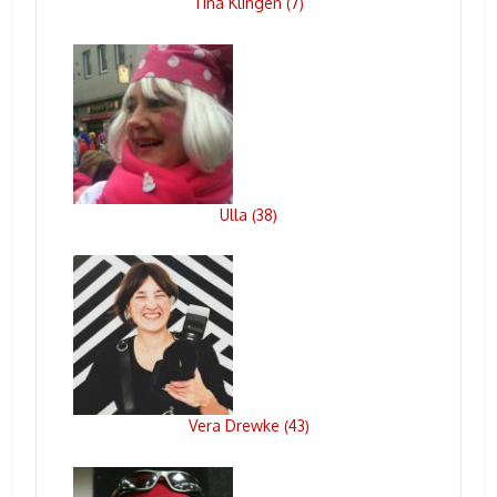
Tina Klingen
7
(
)
Ulla
38
(
)
Vera Drewke
43
(
)