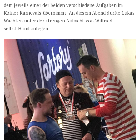
dem jeweils einer der beiden verschiedene Aufgaben im
Kölner Karnevals übernimmt.
An diesem Abend durfte Lukas
Wachten unter der strengen Aufsicht von Wilfried
selbst
Hand anlegen.