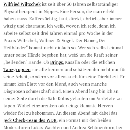
Wilfried Wiltschek
ist seit über 30 Jahren selbstständiger
Physiotherapeut in Nippes. Eine Person, die man erlebt
haben muss. Kaffeesüchtig, laut, direkt, ehrlich, aber immer
witzig und charmant. Ich weiß, wovon ich rede, denn ich
arbeite selbst seit drei Jahren einmal pro Woche in der
Praxis Wiltschek, Vollmer & Vogel.
Der Name „Der
Heilhänder“ kommt nicht einfach so. Wer sich selbst einmal
unter seine Hände begeben hat, weiß um die Kraft seiner
„heilenden“ Hände. Ob
Brings
, Kasalla oder die etlichen
Tanzgruppen
, sie alle kennen und schätzen ihn nicht nur für
seine Arbeit, sondern vor allem auch für seine Direktheit. Er
nimmt kein Blatt vor den Mund, auch wenn manche
Diagnosen schmerzhaft sind. Einen Abend lang bin ich an
seiner Seite durch die Säle Kölns gelaufen um Verletzte zu
tapen, Wirbel einzurenken oder eingeklemmte Nerven
wieder frei zu bekommen. An diesem Abend mit dabei das
Jeck Check-Team des WDR
, ein Format mit den beiden
Moderatoren Lukas Wachten und Andrea Schönenborn, bei