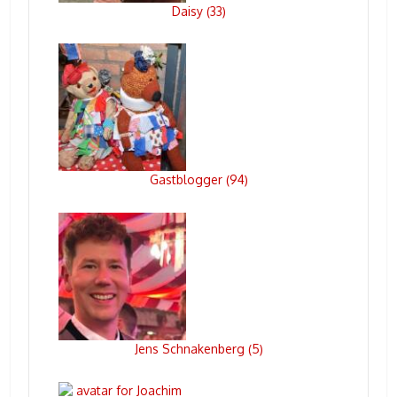
Daisy
33
(
)
Gastblogger
94
(
)
Jens Schnakenberg
5
(
)