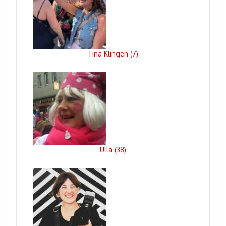
Tina Klingen
7
(
)
Ulla
38
(
)