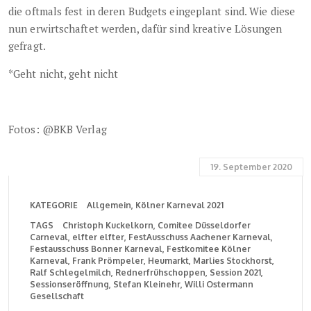
die oftmals fest in deren Budgets eingeplant sind. Wie diese
nun erwirtschaftet werden, dafür sind kreative Lösungen
gefragt.
*Geht nicht, geht nicht
Fotos: @BKB Verlag
19. September 2020
KATEGORIE
Allgemein
Kölner Karneval 2021
TAGS
Christoph Kuckelkorn
Comitee Düsseldorfer
Carneval
elfter elfter
FestAusschuss Aachener Karneval
Festausschuss Bonner Karneval
Festkomitee Kölner
Karneval
Frank Prömpeler
Heumarkt
Marlies Stockhorst
Ralf Schlegelmilch
Rednerfrühschoppen
Session 2021
Sessionseröffnung
Stefan Kleinehr
Willi Ostermann
Gesellschaft