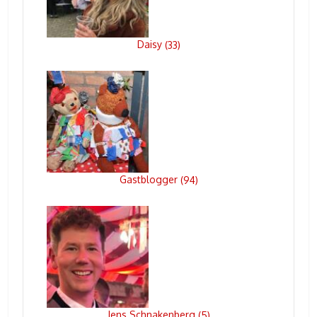
Daisy
(
33
)
Gastblogger
(
94
)
Jens Schnakenberg
(
5
)