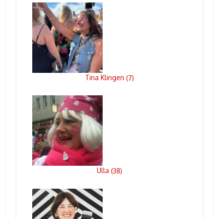
Tina Klingen
(
7
)
Ulla
(
38
)