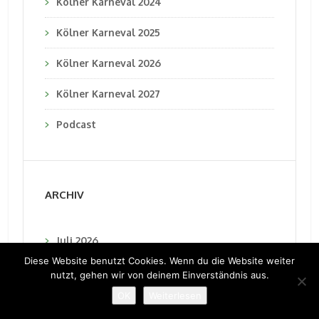
Kölner Karneval 2024
Kölner Karneval 2025
Kölner Karneval 2026
Kölner Karneval 2027
Podcast
ARCHIV
Juli 2026
Diese Website benutzt Cookies. Wenn du die Website weiter
Juni 2026
nutzt, gehen wir von deinem Einverständnis aus.
OK
Weiterlesen
Mai 2026