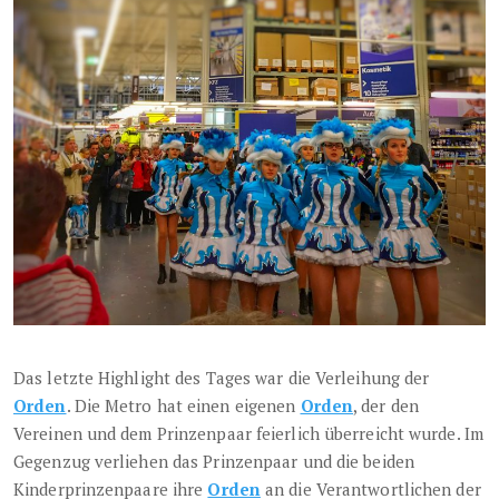
Das letzte Highlight des Tages war die Verleihung der
Orden
. Die Metro hat einen eigenen
Orden
, der den
Vereinen und dem Prinzenpaar feierlich überreicht wurde. Im
Gegenzug verliehen das Prinzenpaar und die beiden
Kinderprinzenpaare ihre
Orden
an die Verantwortlichen der