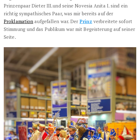
Prinzenpaar Dieter III.und seine Novesia Anita I. sind ein
richtig sympathisches Paar, was mir bereits auf der
Proklamation
aufgefallen war. Der
Prinz
verbreitete sofort
Stimmung und das Publikum war mit Begeisterung auf seiner
Seite.