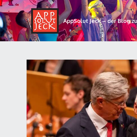
AppSolut Jeck – der Blog z