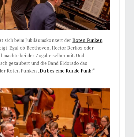
t sich beim Jubiläumskonzert der
Roten Funken
igt. Egal ob Beethoven, Hector Berlioz oder
d machte bei der Zugabe selber mit.
Und
itsch gezaubert und die Band Eldorado das
 der Roten Funken „
Du bes eine Runde Funk
!“