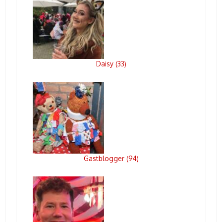
Daisy
33
(
)
Gastblogger
94
(
)