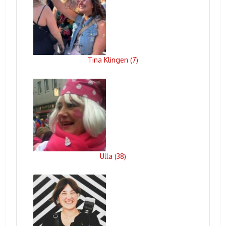
Tina Klingen
7
(
)
Ulla
38
(
)