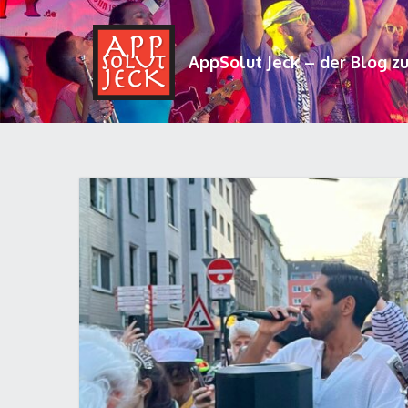
AppSolut Jeck – der Blog z