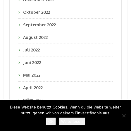
Oktober 2022
September 2022
August 2022
Juli 2022
Juni 2022
Mai 2022
April 2022
März 2022
Diese Website benutzt Cookies. Wenn du die Website weiter
Februar 2022
nutzt, gehen wir von deinem Einverständnis aus.
OK
Weiterlesen
Januar 2022