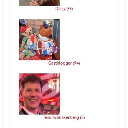
Daisy
33
(
)
Gastblogger
94
(
)
Jens Schnakenberg
5
(
)