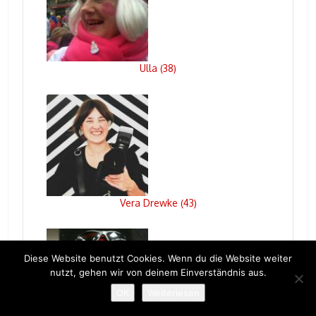
Ulla
38
(
)
Vera Drewke
43
(
)
Diese Website benutzt Cookies. Wenn du die Website weiter
nutzt, gehen wir von deinem Einverständnis aus.
OK
Weiterlesen