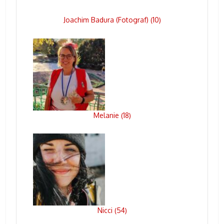
Joachim Badura (Fotograf)
10
(
)
Melanie
18
(
)
Nicci
54
(
)