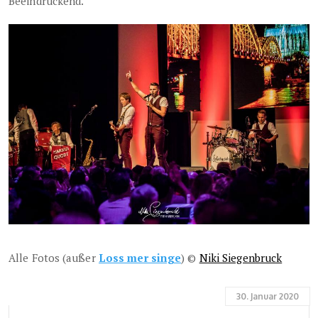
Beeindruckend.
Alle Fotos (außer
Loss mer singe
) ©
Niki Siegenbruck
30. Januar 2020