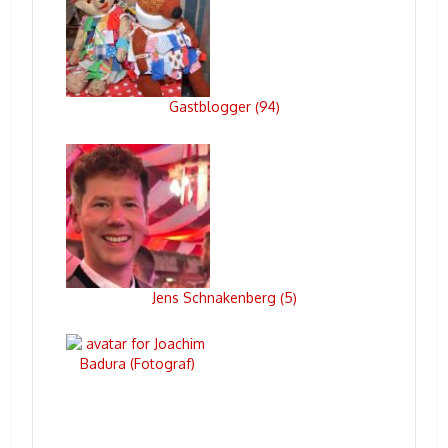
Gastblogger
94
(
)
Jens Schnakenberg
5
(
)