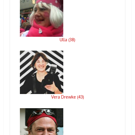
Ulla
38
(
)
Vera Drewke
43
(
)