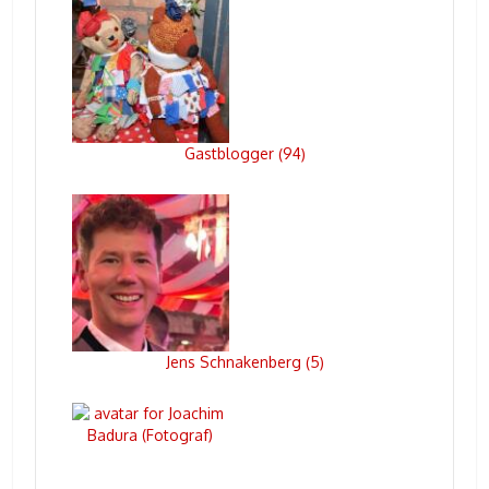
Gastblogger
94
(
)
Jens Schnakenberg
5
(
)