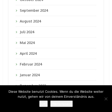
September 2024
August 2024
Juli 2024
Mai 2024
April 2024
Februar 2024
Januar 2024
Dezember 2023
Diese Website benutzt Cookies. Wenn du die Website weiter
November 2023
nutzt, gehen wir von deinem Einverständnis aus.
OK
Weiterlesen
Oktober 2023