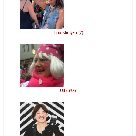
Tina Klingen
(
7
)
Ulla
(
38
)