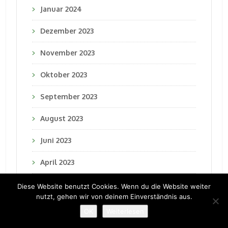
Januar 2024
Dezember 2023
November 2023
Oktober 2023
September 2023
August 2023
Juni 2023
April 2023
März 2023
Diese Website benutzt Cookies. Wenn du die Website weiter
nutzt, gehen wir von deinem Einverständnis aus.
Februar 2023
OK
Weiterlesen
Januar 2023