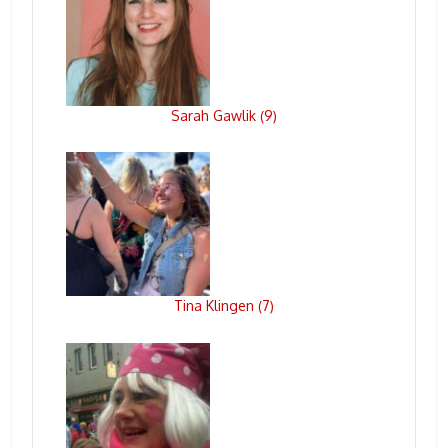
Sarah Gawlik
9
(
)
Tina Klingen
7
(
)