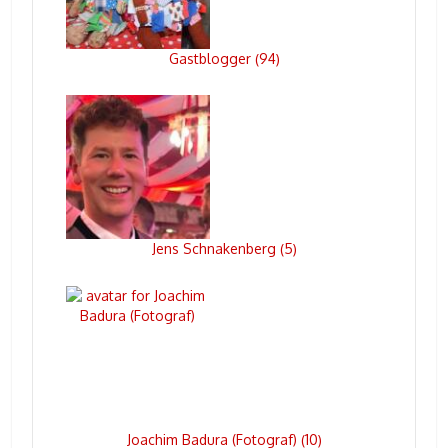
Gastblogger
94
(
)
Jens Schnakenberg
5
(
)
Joachim Badura (Fotograf)
10
(
)