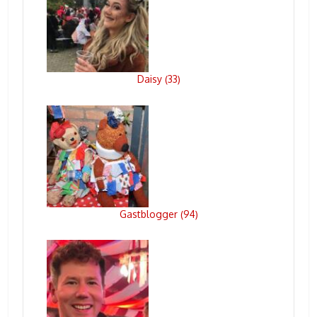
Daisy
33
(
)
Gastblogger
94
(
)