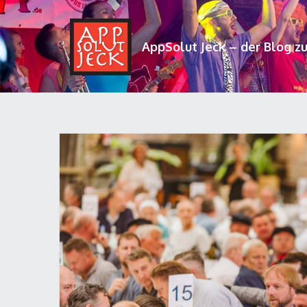
AppSolut Jeck – der Blog z