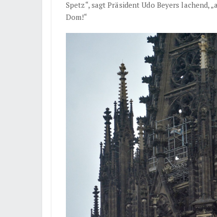
Spetz“, sagt Präsident Udo Beyers lachend, „
Dom!“