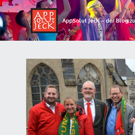
AppSolut Jeck – der Blog z